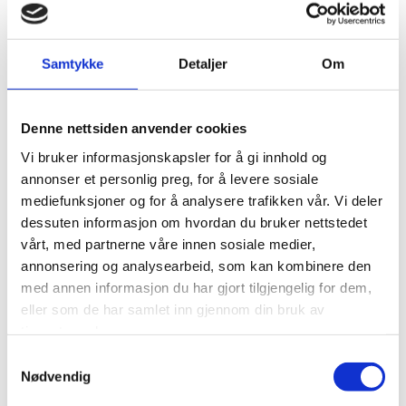
visse deler av innholdet. En informasjonskapsel er en
liten tekstfil som sendes fra vår webserver og lagres av
din nettleser. Informasjonen som lagres kan være
opplysninger om hvordan våre brukere har surfet på og
Samtykke
Detaljer
Om
anvendt våre nettsider, og om hvilken nettleser de har
brukt.
Denne nettsiden anvender cookies
Vi anvender statistikk om brukere og
trafikk/trafikkleverandører i aggregert form. Statistikken
Vi bruker informasjonskapsler for å gi innhold og
inneholder aldri noen form for personlig informasjon, alt
annonser et personlig preg, for å levere sosiale
er anonymt. IP-adresser lagres ikke i vår database der vi
mediefunksjoner og for å analysere trafikken vår. Vi deler
lagrer atferd på nettstedet, derfor kan informasjon om
dessuten informasjon om hvordan du bruker nettstedet
deg som bruker aldri kobles sammen med din identitet.
vårt, med partnerne våre innen sosiale medier,
Din IP-adresse lagres av sikkerhetsmessige årsaker bare i
annonsering og analysearbeid, som kan kombinere den
de tilfeller du selv aktivt registrerer deg på nettstedet.
med annen informasjon du har gjort tilgjengelig for dem,
Formål
eller som de har samlet inn gjennom din bruk av
tjenestene deres.
Utvikle og forbedre nettstedet gjennom å forstå
Samtykkevalg
hvordan det anvendes.
Nødvendig
Beregne og rapportere brukerantall og trafikk.